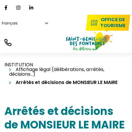
Gestion des traceurs
Aller
Lien vers le compte Facebook
Lien vers le compte Instagram
Lien vers le compte Linkedin
au
contenu
OFFICE DE
TOURISME
INSTITUTION
Affichage légal (délibérations, arrêtés,
décisions…)
Arrêtés et décisions de MONSIEUR LE MAIRE
Arrêtés et décisions
de MONSIEUR LE MAIRE