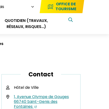
OFFICE DE
ebook
e Instagram
compte Linkedin
TOURISME
QUOTIDIEN (TRAVAUX,
AFFICHER LA REC
RÉSEAUX, RISQUES…)
es
Contact
Hôtel de Ville
1, Avenue Olympe de Gouges
66740 Saint-Genis des
Fontaines