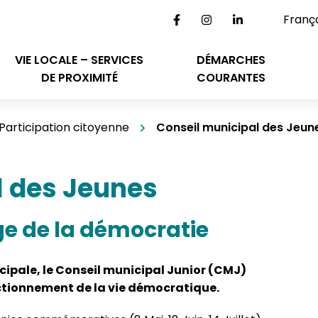
Lien vers le compte Fac
Lien vers le compt
Lien vers le 
VIE LOCALE – SERVICES
DÉMARCHES
DE PROXIMITÉ
COURANTES
Participation citoyenne
Conseil municipal des Jeun
l des Jeunes
e de la démocratie
cipale, le Conseil municipal Junior (CMJ)
nctionnement de la vie démocratique.