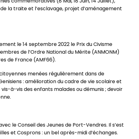
es commémoratives (8 Mai, 18 Juin, 14 Juillet),
e de la traite et l’esclavage, projet d’aménagement
lement le 14 septembre 2022 le Prix du Civisme
 membres de l’Ordre National du Mérite (ANMONM)
ires de France (AMF66).
s citoyennes menées régulièrement dans de
nisiens : amélioration du cadre de vie scolaire et
té vis-à-vis des enfants malades ou démunis ; devoir
enne.
é avec le Conseil des Jeunes de Port-Vendres. Il s’est
ulilles et Cosprons : un bel après-midi d’échanges.